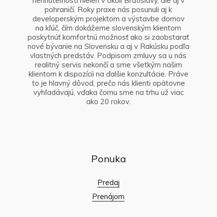
nehnuteľností nielen v okolí Bratislavy, ale aj v
pohraničí. Roky praxe nás posunuli aj k
developerským projektom a výstavbe domov
na kľúč, čím dokážeme slovenským klientom
poskytnúť komfortnú možnosť ako si zaobstarať
nové bývanie na Slovensku a aj v Rakúsku podľa
vlastných predstáv. Podpisom zmluvy sa u nás
realitný servis nekončí a sme všetkým našim
klientom k dispozícii na ďalšie konzultácie. Práve
to je hlavný dôvod, prečo nás klienti opätovne
vyhľadávajú, vďaka čomu sme na trhu už viac
ako 20 rokov.
Ponuka
Predaj
Prenájom