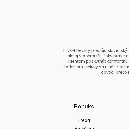
TEAM Reality prepája slovenských 
ale aj v pohraničí. Roky prax
klientom poskytnúť komfortnú 
Podpisom zmluvy sa u nás realitný
dôvod, prečo 
Ponuka
Predaj
Prenájom