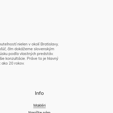
eľností nielen v okolí Bratislavy,
 kľúč, čím dokážeme slovenským
úsku podľa vlastných predstáv.
ie konzultácie. Práve to je hlavný
 ako 20 rokov.
Info
Makléri
Napíšte nám