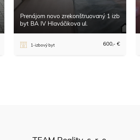
Prenájom novo zrekonštruovaný 1 izb
byt BA IV Hlaváčikova ul.
Hlaváčikova, Bratislava - Dlhé diely
600,- €
1-izbový byt