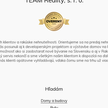
TEAM Reality, s. r. o.
klientov a rakúske nehnuteľnosti. Orientujeme sa na predaj nehnut
e nás posunuli aj k developerským projektom a výstavbe domov na
možnosť ako si zaobstarať nové bývanie na Slovensku a aj v Rak
 servis nekončí a sme všetkým našim klientom k dispozícii na ďalš
nás klienti opätovne vyhľadávajú, vďaka čomu sme na trhu už viac
Hľadám
Domy a budovy
Byty