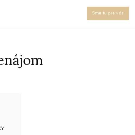
Sme tu pre vás
renájom
KY