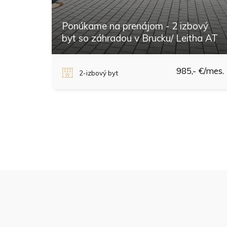
Ponúkame na prenájom - 2 izbový
byt so záhradou v Brucku/ Leitha AT
Bruck an der Leitha, Bruck an der Leitha
985,- €/mes.
2-izbový byt