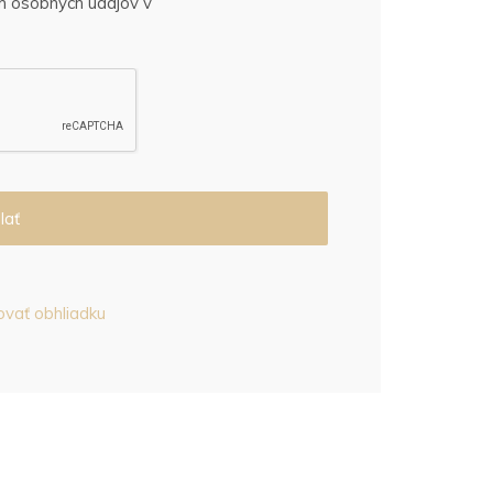
m osobných údajov v
lať
ovať obhliadku