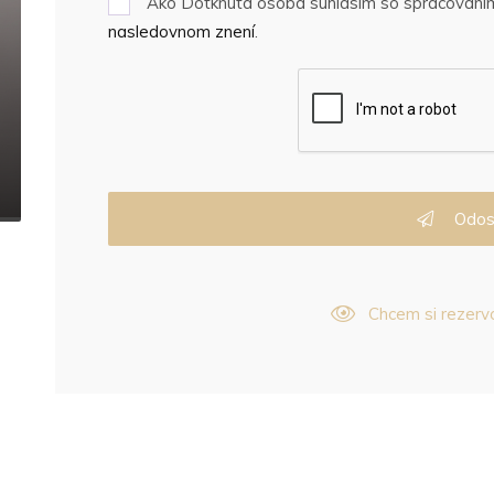
Ako Dotknutá osoba súhlasím so spracovaní
nasledovnom znení
.
Odos
Chcem si rezerv