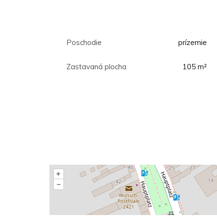
Poschodie
prízemie
Zastavaná plocha
105 m²
+
–