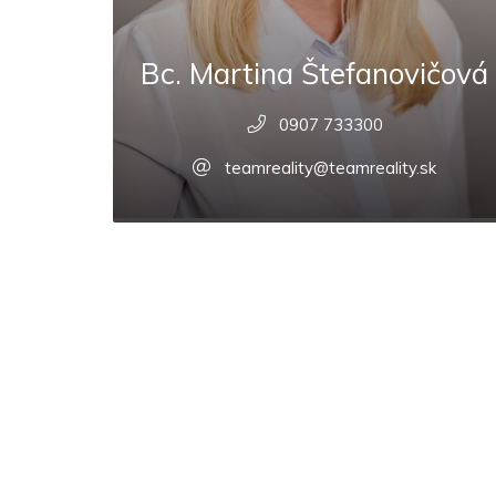
Bc. Martina Štefanovičová
0907 733300
teamreality@teamreality.sk