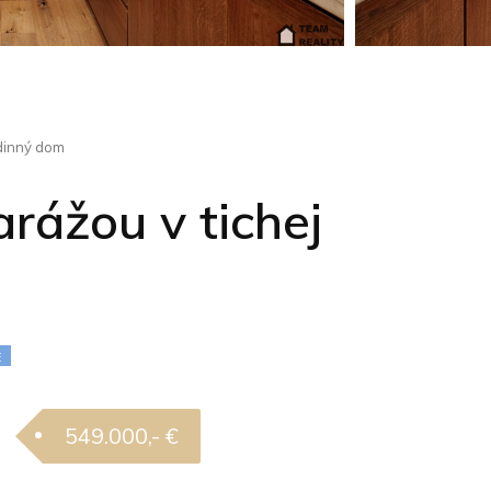
inný dom
rážou v tichej
E
549.000,- €