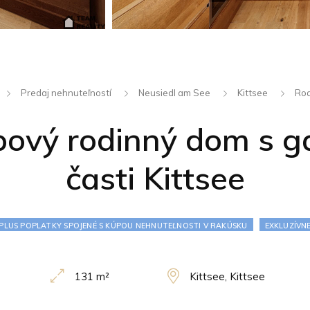
Predaj nehnuteľností
Neusiedl am See
Kittsee
Rod
ový rodinný dom s ga
časti Kittsee
PLUS POPLATKY SPOJENÉ S KÚPOU NEHNUTEĽNOSTI V RAKÚSKU
EXKLUZÍVN
131 m²
Kittsee, Kittsee