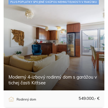
PLUS POPLATKY SPOJENÉ S KÚPOU NEHNUTEĽNOSTI V RAKÚSKU
Moderný 4-izbový rodinný dom s garážou v
tichej časti Kittsee
Kittsee, Kittsee
549.000,- €
Rodinný dom