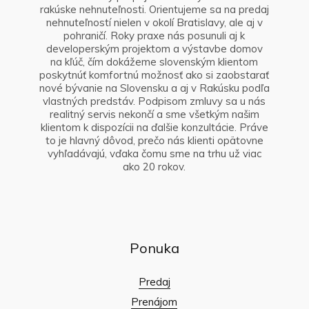
rakúske nehnuteľnosti. Orientujeme sa na predaj
nehnuteľností nielen v okolí Bratislavy, ale aj v
pohraničí. Roky praxe nás posunuli aj k
developerským projektom a výstavbe domov
na kľúč, čím dokážeme slovenským klientom
poskytnúť komfortnú možnosť ako si zaobstarať
nové bývanie na Slovensku a aj v Rakúsku podľa
vlastných predstáv. Podpisom zmluvy sa u nás
realitný servis nekončí a sme všetkým našim
klientom k dispozícii na ďalšie konzultácie. Práve
to je hlavný dôvod, prečo nás klienti opätovne
vyhľadávajú, vďaka čomu sme na trhu už viac
ako 20 rokov.
Ponuka
Predaj
Prenájom