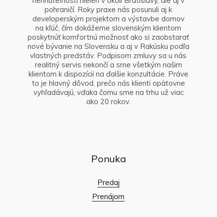
nehnuteľností nielen v okolí Bratislavy, ale aj v
pohraničí. Roky praxe nás posunuli aj k
developerským projektom a výstavbe domov
na kľúč, čím dokážeme slovenským klientom
poskytnúť komfortnú možnosť ako si zaobstarať
nové bývanie na Slovensku a aj v Rakúsku podľa
vlastných predstáv. Podpisom zmluvy sa u nás
realitný servis nekončí a sme všetkým našim
klientom k dispozícii na ďalšie konzultácie. Práve
to je hlavný dôvod, prečo nás klienti opätovne
vyhľadávajú, vďaka čomu sme na trhu už viac
ako 20 rokov.
Ponuka
Predaj
Prenájom